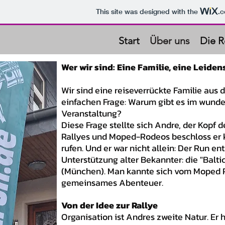
This site was designed with the
.
Start
Über uns
Die R
Wer wir sind: Eine Familie, eine Leid
Wir sind eine reiseverrückte Familie aus
einfachen Frage: Warum gibt es im wund
Veranstaltung?
Diese Frage stellte sich Andre, der Kopf 
Rallyes und Moped-Rodeos beschloss er 
rufen. Und er war nicht allein: Der Run e
Unterstützung alter Bekannter: die "Balti
(München). Man kannte sich vom Moped R
gemeinsames Abenteuer.
Von der Idee zur Rallye
Organisation ist Andres zweite Natur. Er 